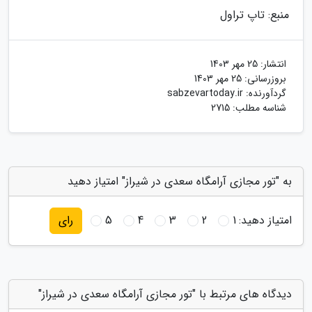
منبع: تاپ تراول
انتشار:
25 مهر 1403
بروزرسانی:
25 مهر 1403
گردآورنده:
sabzevartoday.ir
شناسه مطلب: 2715
به "تور مجازی آرامگاه سعدی در شیراز" امتیاز دهید
امتیاز دهید:
1
2
3
4
5
رای
دیدگاه های مرتبط با "تور مجازی آرامگاه سعدی در شیراز"