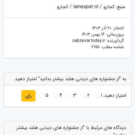
منبع: کجارو / iamexpat.nl / کجارو
انتشار:
20 آذر 1403
بروزرسانی:
16 بهمن 1403
گردآورنده:
sabzevartoday.ir
شناسه مطلب: 2751
به "از جشنواره های دیدنی هلند بیشتر بدانید" امتیاز دهید
امتیاز دهید:
1
2
3
4
5
رای
دیدگاه های مرتبط با "از جشنواره های دیدنی هلند بیشتر