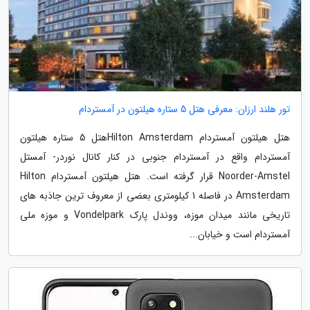
تور هلند ارزان: معرفی هتل 5 ستاره هیلتون در آمستردام
هتل هیلتون آمستردام Hilton Amsterdamهتل 5 ستاره هیلتون
آمستردام واقع در آمستردام جنوبی در کنار کانال نوردر- آمستل
Noorder-Amstel قرار گرفته است. هتل هیلتون آمستردام Hilton
Amsterdam در فاصله 1 کیلومتری بعضی از معروف ترین جاذبه های
تاریخی مانند میدان موزه، ووندل پارک Vondelpark و موزه ملی
آمستردام است و خیابان...