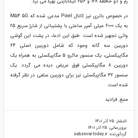
رم و دو حافظه 128 و 256 گیگابایتی بهره می برد.
در خصوص باتری نیز کانال Pixel مدعی شده که M54 5G
به یک 6000 میلی آمپر ساعتی با پشتیبانی از شارژ سریع 25
واتی تجهیز شده است. طبق این ادعا، در پشت این گوشی
دوربین سه گانه وجود که شامل دوربین اصلی 64
مگاپیکسلی، یک سنسور ماکرو 5 مگاپیکسلی به همراه یک
دوربین 8 مگاپیکسلی فوق عریض دیده می گردد. یک
سنسور 32 مگاپیکسلی نیز برای دوربین سلفی در نظر گرفته
شده است.
منبع: فرادید
انتشار:
25 آذر 1401
بروزرسانی:
25 آذر 1401
گردآورنده:
sabzevartoday.ir