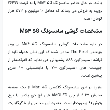
باشد. در حال حاضر سامسونگ M53 5G را به قیمت 26499
روپیه به فروش می رساند که معادل 10 میلیون و 573 هزار
تومان است.
مشخصات گوشی سامسونگ M54 5G
در باره مشخصات گوشی سامسونگ M54 5G یوتیوبر
ویتنامی The Pixel مدعی شده که این تلفن همراه تازه از
تراشه اسنپدراگون 888 پشتیبانی می نماید که قدرتمندتر از
چیپست های اسنپدراگون 700 یا دایمنسیتی 900 سری
پیشین است.
علاوه بر این سامسونگ گلکسی M54 5G از یک صفحه
نمایش 6.67 اینچی AMOLED فول اچ دی پلاس با نرخ
رفرش 90 برخورددار است. بعلاوه این محصول از 8 گیگابایت