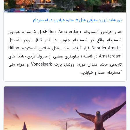
تور هلند ارزان: معرفی هتل 5 ستاره هیلتون در آمستردام
هتل هیلتون آمستردام Hilton Amsterdamهتل 5 ستاره هیلتون
آمستردام واقع در آمستردام جنوبی در کنار کانال نوردر- آمستل
Noorder-Amstel قرار گرفته است. هتل هیلتون آمستردام Hilton
Amsterdam در فاصله 1 کیلومتری بعضی از معروف ترین جاذبه های
تاریخی مانند میدان موزه، ووندل پارک Vondelpark و موزه ملی
آمستردام است و خیابان...